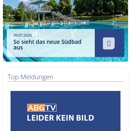
Service
Sender
Werbung
09.07.2026
So sieht das neue Südbad
aus
Top Meldungen