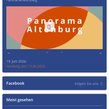
19. Juni 2026
Kult
Sendung vom 19.06.2026
Sen
Facebook
Folgen Sie uns
Meist gesehen