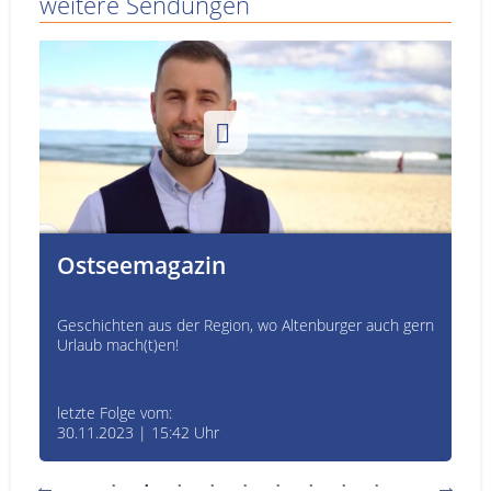
weitere Sendungen
Ostseemagazin
Geschichten aus der Region, wo Altenburger auch gern
Urlaub mach(t)en!
letzte Folge vom:
30.11.2023 | 15:42 Uhr