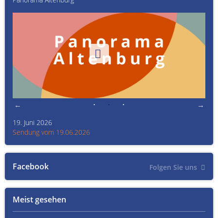
19. Juni 2026
Kult
Sendung vom 19.06.2026
Sen
Facebook
Folgen Sie uns
Meist gesehen