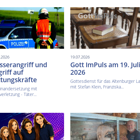
.2026
19.07.2026
serangriff und
Gott ImPuls am 19. Jul
riff auf
2026
tungskräfte
Gottesdienst für das Altenburger L
mit Stefan Klein, Franziska...
inandersetzung mit
verletzung - Täter...