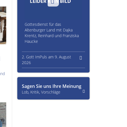
Gottesdienst für das
Altenburger Land mit Dajka
Krentz, Reinhard und Franziska
Haucke
2. Gott ImPuls am 9. August
i
2026
and
Sagen Sie uns Ihre Meinung
Lob, Kritik, Vorschläge