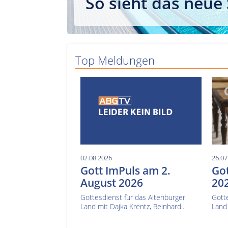
So sieht das neue
Top Meldungen
02.08.2026
26.07
Gott ImPuls am 2.
Got
August 2026
20
Gottesdienst für das Altenburger
Gotte
Land mit Dajka Krentz, Reinhard...
Land 