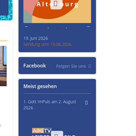
den Prinzenraub
19. Juni 2026
Kultur im Altenburger L
26
Sendung vom 19.06.2026
Sendung vom 15.06.20
Facebook
Folgen Sie uns
Meist gesehen
1. Gott ImPuls am 2. August
2026
s