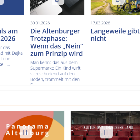
30.01.2026
17.03.2026
uls am
Die Altenburger
Langeweile gibt
 2026
Trotzphase:
nicht
Wenn das „Nein“
r das
zum Prinzip wird
nd mit Dajka
rd und
Man kennt das aus dem
e ...
Supermarkt: Ein Kind wirft
sich schreiend auf den
Boden, trommelt mit den
F...