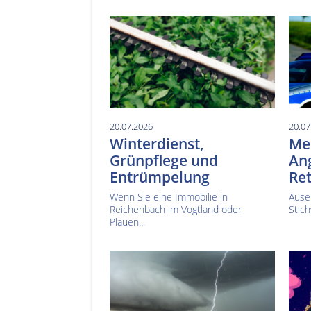
20.07.2026
20.07
Winterdienst,
Mes
Grünpflege und
Ang
Entrümpelung
Ret
Wenn Sie eine Immobilie in
Ause
Reichenbach im Vogtland oder
Stich
Plauen...