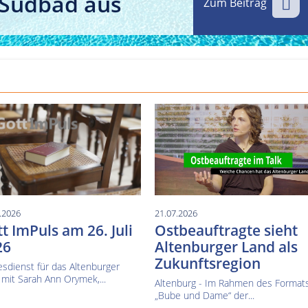
 Südbad aus
Zum Beitrag
Kultur im Altenburger Land
Thüringen.TV
Sendung vom 15.06.2026
Sendung vom 19.06.20
.2026
21.07.2026
t ImPuls am 26. Juli
Ostbeauftragte sieht
26
Altenburger Land als
Zukunftsregion
sdienst für das Altenburger
mit Sarah Ann Orymek,...
Altenburg - Im Rahmen des Format
„Bube und Dame“ der...