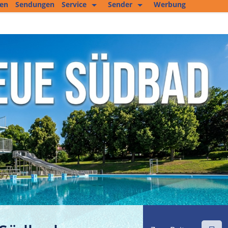
ten
Sendungen
Service
Sender
Werbung
Kopierservice
Empfang
Studio 2
Jobs und mehr
Fitness Tipp
Unser Team
Filmproduktion
Private Kleinanzeigen
Kultur im Altenburger Land
Thüringen.TV