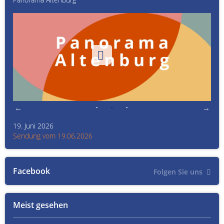
19. Juni 2026
Kult
Sendung vom 19.06.2026
Sen
Facebook
Folgen Sie uns
Meist gesehen