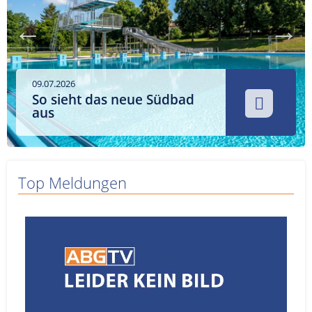
Service
Sender
Werbung
09.07.2026
So sieht das neue Südbad
aus
Top Meldungen