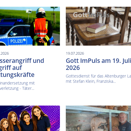
.2026
19.07.2026
serangriff und
Gott ImPuls am 19. Jul
riff auf
2026
tungskräfte
Gottesdienst für das Altenburger L
mit Stefan Klein, Franziska...
inandersetzung mit
verletzung - Täter...