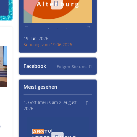
den Prinzenraub
19. Juni 2026
Kultur im Altenburger L
26
Sendung vom 19.06.2026
Sendung vom 15.06.20
Facebook
Folgen Sie uns
Meist gesehen
1. Gott ImPuls am 2. August
2026
s