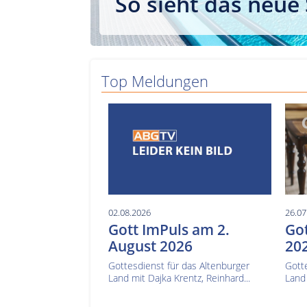
So sieht das neue
Top Meldungen
02.08.2026
26.07
Gott ImPuls am 2.
Got
August 2026
20
Gottesdienst für das Altenburger
Gotte
Land mit Dajka Krentz, Reinhard...
Land 