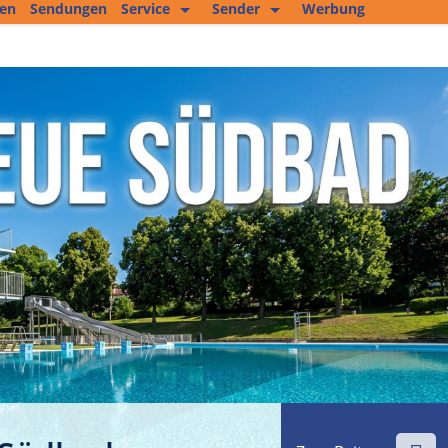
ten
Sendungen
Service
Sender
Werbung
Kopierservice
Empfang
Studio 2
Jobs und mehr
Fitness Tipp
Unser Team
Filmproduktion
Private Kleinanzeigen
Kultur im Altenburger Land
Thüringen.TV