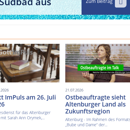
 Südbad aus
Zum Beitrag
Kultur im Altenburger Land
Thüringen.TV
Sendung vom 15.06.2026
Sendung vom 19.06.20
.2026
21.07.2026
t ImPuls am 26. Juli
Ostbeauftragte sieht
26
Altenburger Land als
Zukunftsregion
sdienst für das Altenburger
mit Sarah Ann Orymek,...
Altenburg - Im Rahmen des Format
„Bube und Dame“ der...