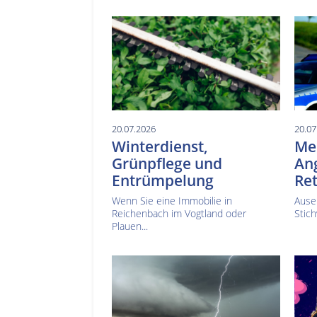
20.07.2026
20.07
Winterdienst,
Mes
Grünpflege und
Ang
Entrümpelung
Ret
Wenn Sie eine Immobilie in
Ause
Reichenbach im Vogtland oder
Stich
Plauen...