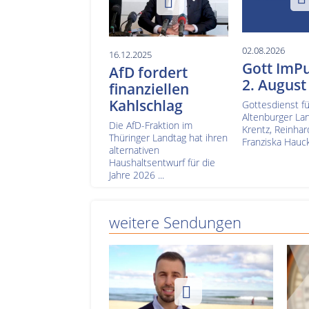
02.08.2026
16.12.2025
Gott ImP
AfD fordert
2. August
finanziellen
Kahlschlag
Gottesdienst fü
Altenburger La
Die AfD-Fraktion im
Krentz, Reinha
Thüringer Landtag hat ihren
Franziska Hauck
alternativen
Haushaltsentwurf für die
Jahre 2026 ...
weitere Sendungen