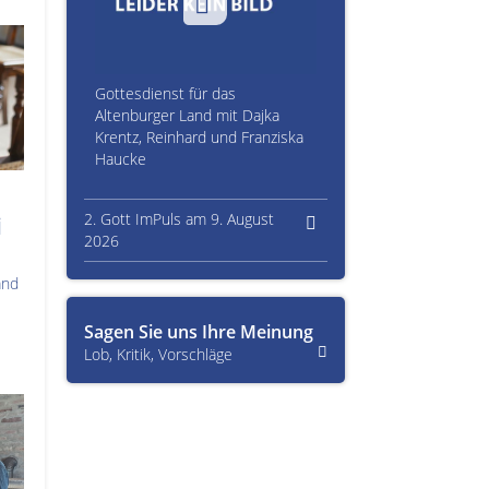
Gottesdienst für das
Altenburger Land mit Dajka
Krentz, Reinhard und Franziska
Haucke
2. Gott ImPuls am 9. August
i
2026
and
Sagen Sie uns Ihre Meinung
Lob, Kritik, Vorschläge