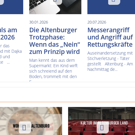
30.01.2026
20.07.2026
uls am
Die Altenburger
Messerangriff
 2026
Trotzphase:
und Angriff auf
Wenn das „Nein“
Rettungskräfte
r das
zum Prinzip wird
nd mit Dajka
Auseinandersetzung mit
rd und
Stichverletzung - Täter
Man kennt das aus dem
e ...
gestellt Altenburg - Am
Supermarkt: Ein Kind wirft
Nachmittag de...
sich schreiend auf den
Boden, trommelt mit den
F...