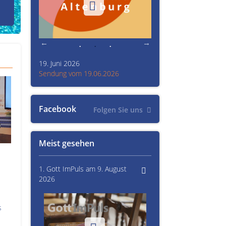
den Prinzenraub
19. Juni 2026
Kultur im Altenburger L
26
Sendung vom 19.06.2026
Sendung vom 15.06.20
Facebook
Folgen Sie uns
Meist gesehen
1. Gott ImPuls am 9. August
2026
s