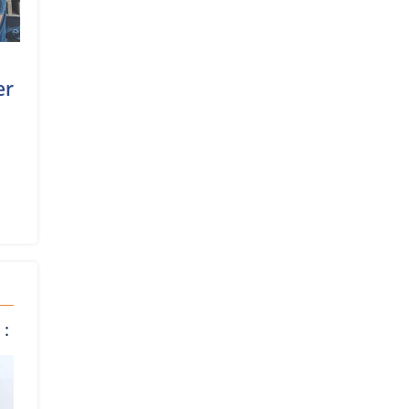
er
 :