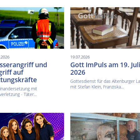
.2026
19.07.2026
serangriff und
Gott ImPuls am 19. Jul
riff auf
2026
tungskräfte
Gottesdienst für das Altenburger L
mit Stefan Klein, Franziska...
inandersetzung mit
verletzung - Täter...