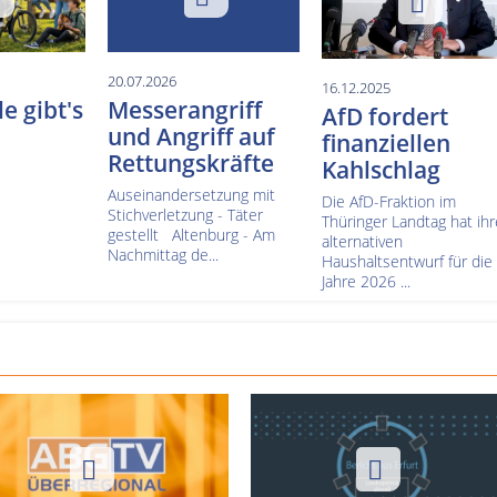
20.07.2026
16.12.2025
e gibt's
Messerangriff
AfD fordert
und Angriff auf
finanziellen
Rettungskräfte
Kahlschlag
Auseinandersetzung mit
Die AfD-Fraktion im
Stichverletzung - Täter
Thüringer Landtag hat ih
gestellt Altenburg - Am
alternativen
Nachmittag de...
Haushaltsentwurf für die
Jahre 2026 ...