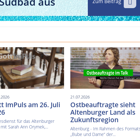
 Südbad aus
Zum Beitrag
Kultur im Altenburger Land
Thüringen.TV
Sendung vom 15.06.2026
Sendung vom 19.06.20
.2026
21.07.2026
t ImPuls am 26. Juli
Ostbeauftragte sieht
26
Altenburger Land als
Zukunftsregion
sdienst für das Altenburger
mit Sarah Ann Orymek,...
Altenburg - Im Rahmen des Format
„Bube und Dame“ der...