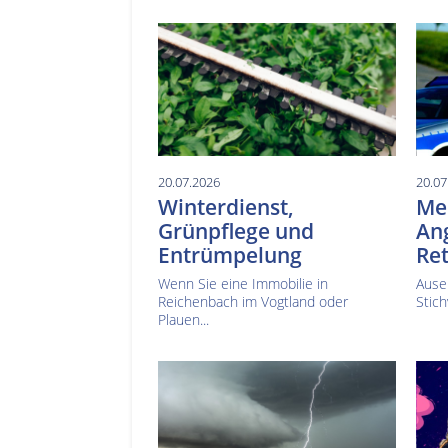
20.07.2026
20.07
Winterdienst,
Mes
Grünpflege und
Ang
Entrümpelung
Ret
Wenn Sie eine Immobilie in
Ause
Reichenbach im Vogtland oder
Stich
Plauen...