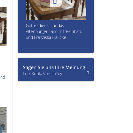
Gottesdienst für das
Altenburger Land mit Reinhard
und Franziska Haucke
i
Sagen Sie uns Ihre Meinung
Lob, Kritik, Vorschläge
and