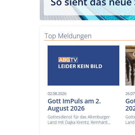
So sieht das neue
Top Meldungen
02.08.2026
26.07
Gott ImPuls am 2.
Got
August 2026
20
Gottesdienst für das Altenburger
Gotte
Land mit Dajka Krentz, Reinhard...
Land 