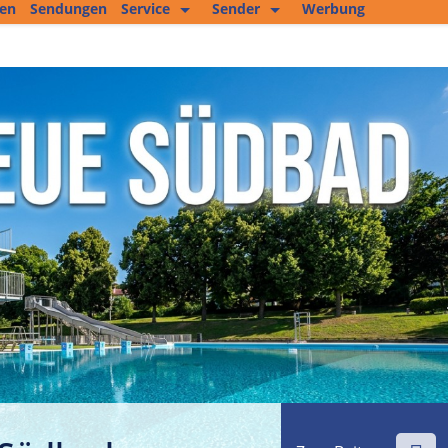
ten
Sendungen
Service
Sender
Werbung
Kopierservice
Empfang
Studio 2
Jobs und mehr
Fitness Tipp
Unser Team
Filmproduktion
Private Kleinanzeigen
Kultur im Altenburger Land
Thüringen.TV