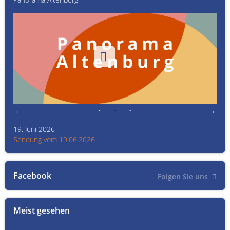
19. Juni 2026
Kult
Sendung vom 19.06.2026
Sen
Facebook
Folgen Sie uns
Meist gesehen