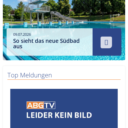
Service
Sender
Werbung
09.07.2026
So sieht das neue Südbad
aus
Top Meldungen