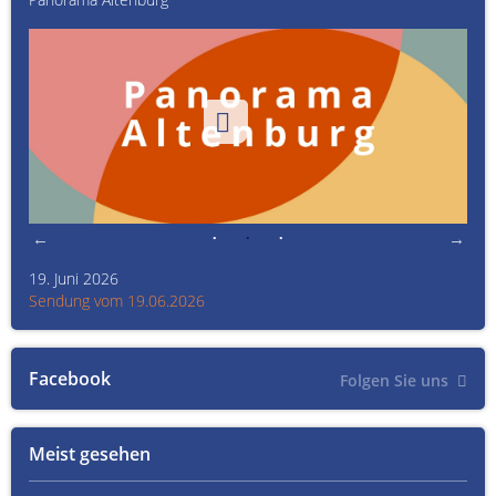
19. Juni 2026
Kult
Sendung vom 19.06.2026
Sen
Facebook
Folgen Sie uns
Meist gesehen