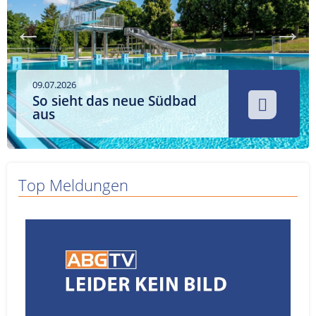
Service
Sender
Werbung
09.07.2026
So sieht das neue Südbad
aus
Top Meldungen