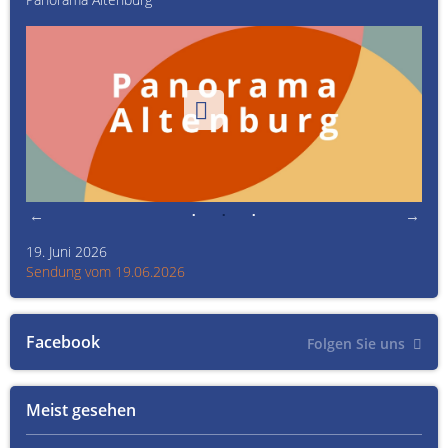
19. Juni 2026
Kult
Sendung vom 19.06.2026
Sen
Facebook
Folgen Sie uns
Meist gesehen