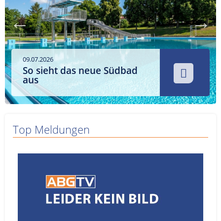
Service
Sender
Werbung
09.07.2026
So sieht das neue Südbad
aus
Top Meldungen