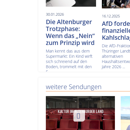
30.01.2026
16.12.2025
Die Altenburger
AfD forde
Trotzphase:
finanziell
Wenn das „Nein“
Kahlschla
zum Prinzip wird
Die AfD-Fraktio
Man kennt das aus dem
Thüringer Landt
Supermarkt: Ein Kind wirft
alternativen
sich schreiend auf den
Haushaltsentwur
Boden, trommelt mit den
Jahre 2026 ...
F...
weitere Sendungen