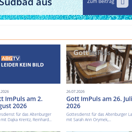
 Südbad aus
Zum Beitrag
Kultur im Altenburger Land
Thüringen.TV
Sendung vom 15.06.2026
Sendung vom 19.06.20
.2026
26.07.2026
t ImPuls am 2.
Gott ImPuls am 26. Jul
gust 2026
2026
sdienst für das Altenburger
Gottesdienst für das Altenburger L
mit Dajka Krentz, Reinhard...
mit Sarah Ann Orymek,...