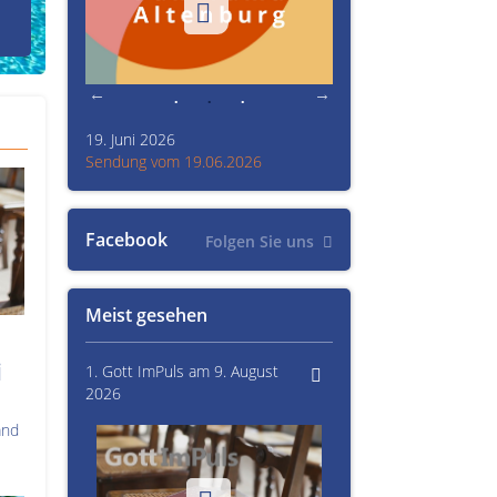
den Prinzenraub
19. Juni 2026
Kultur im Altenburger L
26
Sendung vom 19.06.2026
Sendung vom 15.06.20
Facebook
Folgen Sie uns
Meist gesehen
i
1. Gott ImPuls am 9. August
2026
and