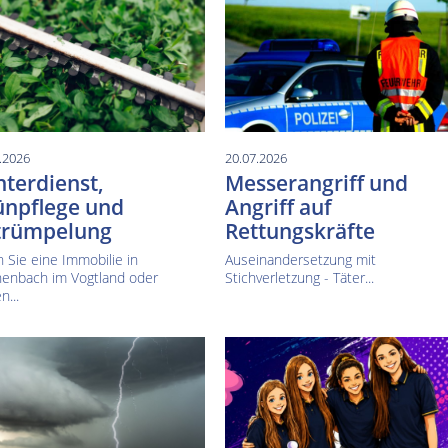
.2026
20.07.2026
terdienst,
Messerangriff und
ünpflege und
Angriff auf
trümpelung
Rettungskräfte
 Sie eine Immobilie in
Auseinandersetzung mit
henbach im Vogtland oder
Stichverletzung - Täter...
n...