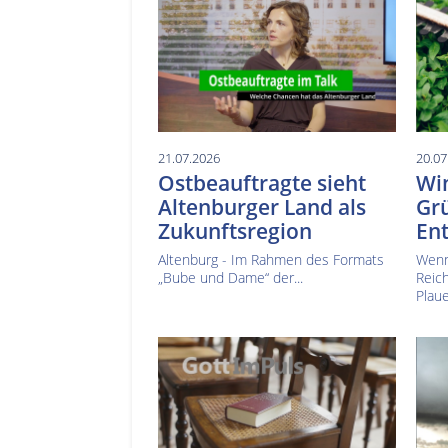
21.07.2026
20.07
Ostbeauftragte sieht
Win
Altenburger Land als
Gr
Zukunftsregion
En
Altenburg - Im Rahmen des Formats
Wenn
„Bube und Dame“ der...
Reic
Plaue