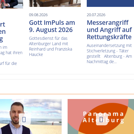
09.08.2026
20.07.2026
Gott ImPuls am
Messerangriff
rt
9. August 2026
und Angriff auf
en
Rettungskräfte
g
Gottesdienst für das
Altenburger Land mit
Auseinandersetzung mit
n im
Reinhard und Franziska
Stichverletzung - Täter
ag hat ihren
Haucke
gestellt Altenburg - Am
Nachmittag de...
f für die