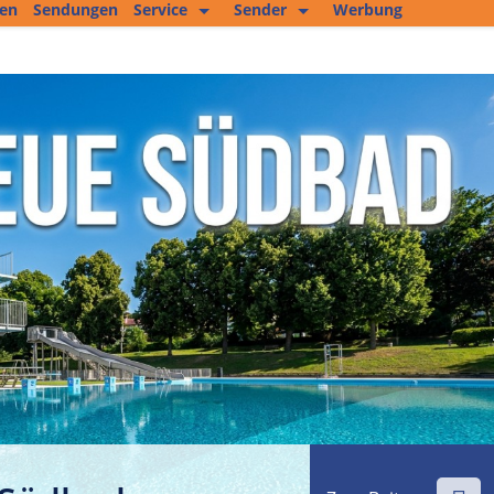
ten
Sendungen
Service
Sender
Werbung
Kopierservice
Empfang
Studio 2
Jobs und mehr
Fitness Tipp
Unser Team
Filmproduktion
Private Kleinanzeigen
Kultur im Altenburger Land
Thüringen.TV