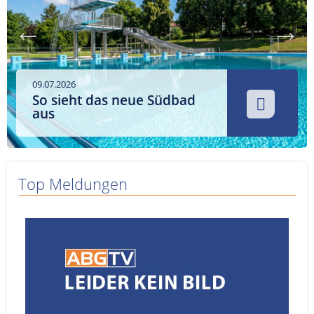
Service
Sender
Werbung
09.07.2026
So sieht das neue Südbad
aus
Top Meldungen