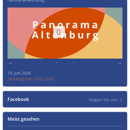
19. Juni 2026
Kult
Sendung vom 19.06.2026
Sen
Facebook
Folgen Sie uns
Meist gesehen