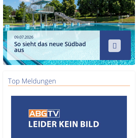
Service
Sender
Werbung
09.07.2026
So sieht das neue Südbad
aus
Top Meldungen