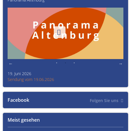
19. Juni 2026
Kult
Sendung vom 19.06.2026
Sen
Facebook
Folgen Sie uns
Meist gesehen