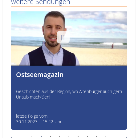
weitere Sendungen
Ostseemagazin
Geschichten aus der Region, wo Altenburger auch gern
Urlaub mach(t)en!
letzte Folge vom:
30.11.2023 | 15:42 Uhr