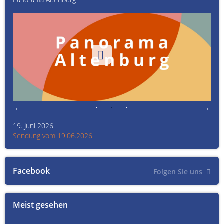
19. Juni 2026
Kult
Sendung vom 19.06.2026
Sen
Facebook
Folgen Sie uns
Meist gesehen