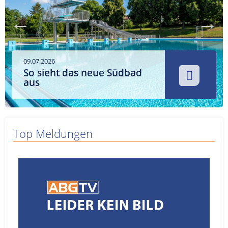
Service
Sender
Werbung
09.07.2026
So sieht das neue Südbad
aus
Top Meldungen