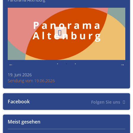
19. Juni 2026
Kult
Sendung vom 19.06.2026
Sen
Facebook
Folgen Sie uns
Meist gesehen