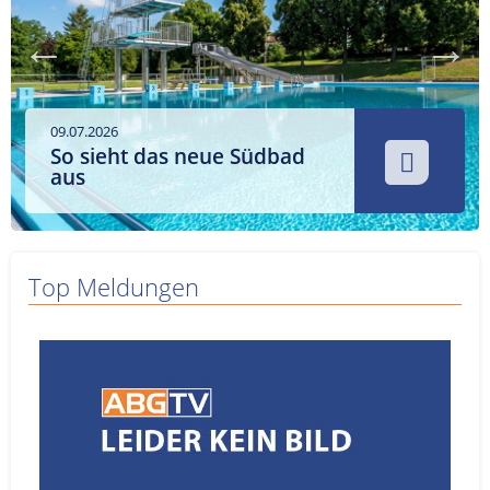
Service
Sender
Werbung
09.07.2026
So sieht das neue Südbad
aus
Top Meldungen