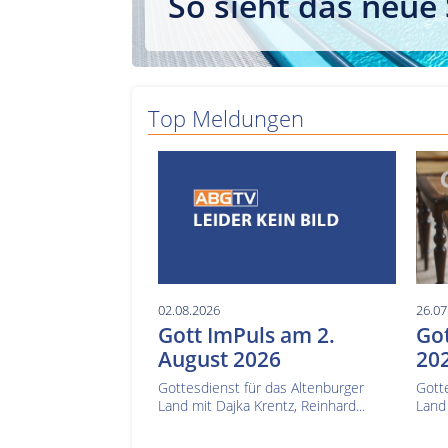
So sieht das neue
Top Meldungen
02.08.2026
26.07
Gott ImPuls am 2.
Got
August 2026
20
Gottesdienst für das Altenburger
Gotte
Land mit Dajka Krentz, Reinhard...
Land 