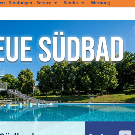
ten
Sendungen
Service
Sender
Werbung
Kopierservice
Empfang
Studio 2
Jobs und mehr
Fitness Tipp
Unser Team
Filmproduktion
Private Kleinanzeigen
Kultur im Altenburger Land
Thüringen.TV