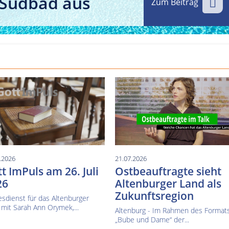
 Südbad aus
Zum Beitrag
Kultur im Altenburger Land
Thüringen.TV
Sendung vom 15.06.2026
Sendung vom 19.06.20
.2026
21.07.2026
t ImPuls am 26. Juli
Ostbeauftragte sieht
26
Altenburger Land als
Zukunftsregion
sdienst für das Altenburger
mit Sarah Ann Orymek,...
Altenburg - Im Rahmen des Format
„Bube und Dame“ der...