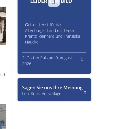
Gottesdienst für das
Altenburger Land mit Dajka
Krentz, Reinhard und Franziska
Haucke
2. Gott ImPuls am 9. August
i
2026
and
Sagen Sie uns Ihre Meinung
Lob, Kritik, Vorschläge