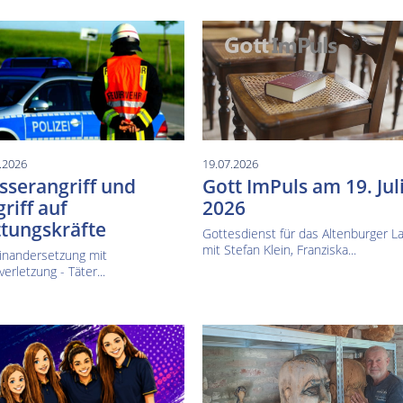
.2026
19.07.2026
serangriff und
Gott ImPuls am 19. Jul
riff auf
2026
tungskräfte
Gottesdienst für das Altenburger L
mit Stefan Klein, Franziska...
inandersetzung mit
verletzung - Täter...