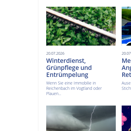
20.07.2026
20.07
Winterdienst,
Mes
Grünpflege und
Ang
Entrümpelung
Ret
Wenn Sie eine Immobilie in
Ause
Reichenbach im Vogtland oder
Stich
Plauen...