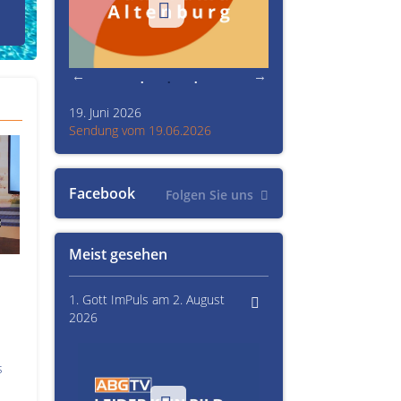
den Prinzenraub
19. Juni 2026
Kultur im Altenburger L
26
Sendung vom 19.06.2026
Sendung vom 15.06.20
Facebook
Folgen Sie uns
Meist gesehen
1. Gott ImPuls am 2. August
2026
s