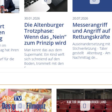
30.01.2026
20.07.2026
Die Altenburger
Messerangriff
rt
Trotzphase:
und Angriff auf
en
Wenn das „Nein“
Rettungskräfte
g
zum Prinzip wird
Auseinandersetzung mit
n im
Stichverletzung - Täter
ag hat ihren
Man kennt das aus dem
gestellt Altenburg - Am
Supermarkt: Ein Kind wirft
Nachmittag de...
f für die
sich schreiend auf den
Boden, trommelt mit den
F...