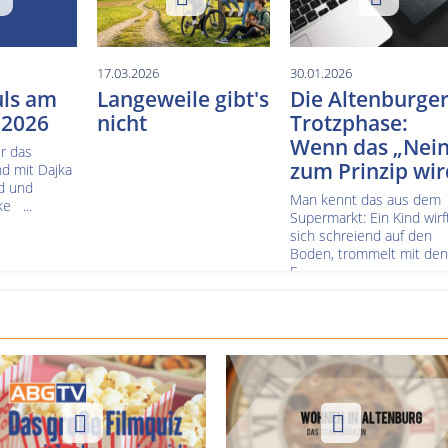
17.03.2026
30.01.2026
uls am
Langeweile gibt's
Die Altenburge
 2026
nicht
Trotzphase:
Wenn das „Nein
r das
zum Prinzip wir
nd mit Dajka
rd und
Man kennt das aus dem
e ...
Supermarkt: Ein Kind wirf
sich schreiend auf den
Boden, trommelt mit den
F...