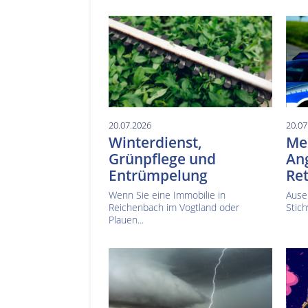
20.07.2026
20.07
Winterdienst,
Mes
Grünpflege und
Ang
Entrümpelung
Ret
Wenn Sie eine Immobilie in
Ause
Reichenbach im Vogtland oder
Stich
Plauen...