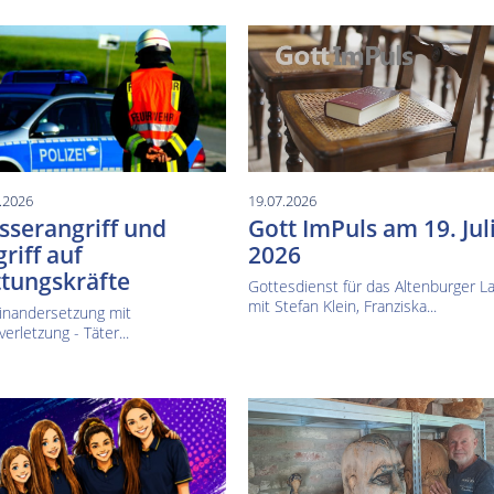
.2026
19.07.2026
serangriff und
Gott ImPuls am 19. Jul
riff auf
2026
tungskräfte
Gottesdienst für das Altenburger L
mit Stefan Klein, Franziska...
inandersetzung mit
verletzung - Täter...