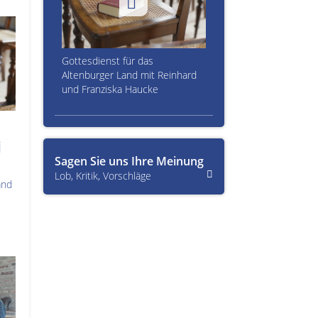
Gottesdienst für das
Altenburger Land mit Reinhard
und Franziska Haucke
i
Sagen Sie uns Ihre Meinung
Lob, Kritik, Vorschläge
and