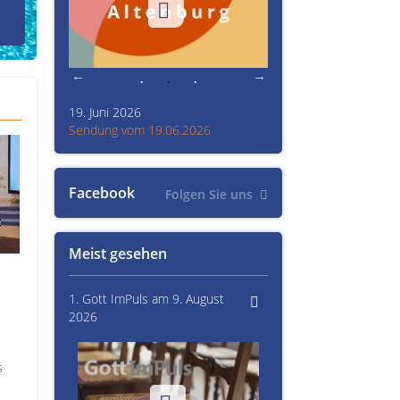
den Prinzenraub
19. Juni 2026
Kultur im Altenburger L
26
Sendung vom 19.06.2026
Sendung vom 15.06.20
Facebook
Folgen Sie uns
Meist gesehen
1. Gott ImPuls am 9. August
2026
s