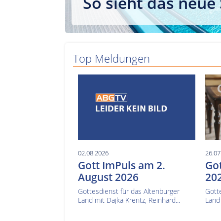
So sieht das neue
Top Meldungen
02.08.2026
26.07
Gott ImPuls am 2.
Got
August 2026
20
Gottesdienst für das Altenburger
Gotte
Land mit Dajka Krentz, Reinhard...
Land 