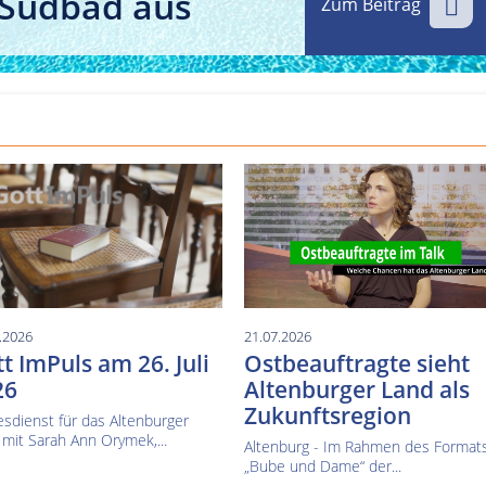
 Südbad aus
Zum Beitrag
Kultur im Altenburger Land
Thüringen.TV
Sendung vom 15.06.2026
Sendung vom 19.06.20
.2026
21.07.2026
t ImPuls am 26. Juli
Ostbeauftragte sieht
26
Altenburger Land als
Zukunftsregion
sdienst für das Altenburger
mit Sarah Ann Orymek,...
Altenburg - Im Rahmen des Format
„Bube und Dame“ der...