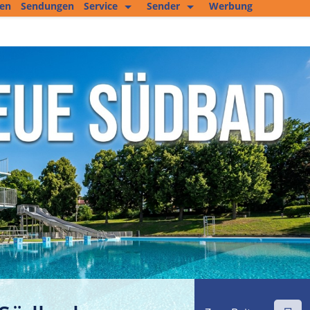
ten
Sendungen
Service
Sender
Werbung
Kopierservice
Empfang
Studio 2
Jobs und mehr
Fitness Tipp
Unser Team
Filmproduktion
Private Kleinanzeigen
Kultur im Altenburger Land
Thüringen.TV