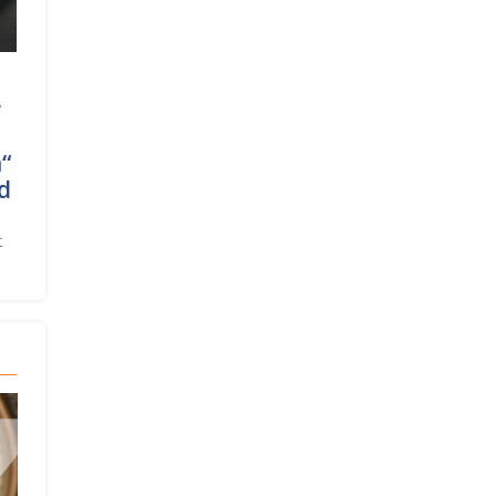
r
“
d
t