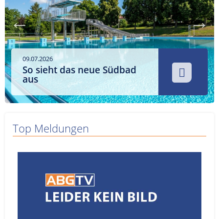
Service
Sender
Werbung
09.07.2026
So sieht das neue Südbad
aus
Top Meldungen