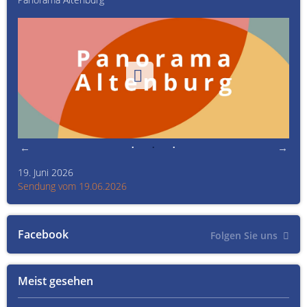
19. Juni 2026
Kult
Sendung vom 19.06.2026
Sen
Facebook
Folgen Sie uns
Meist gesehen