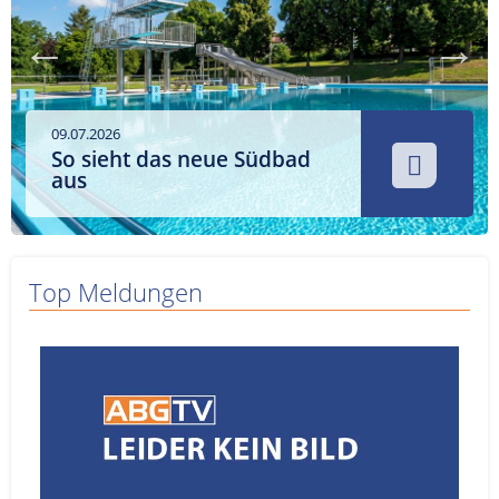
Service
Sender
Werbung
09.07.2026
So sieht das neue Südbad
aus
Top Meldungen