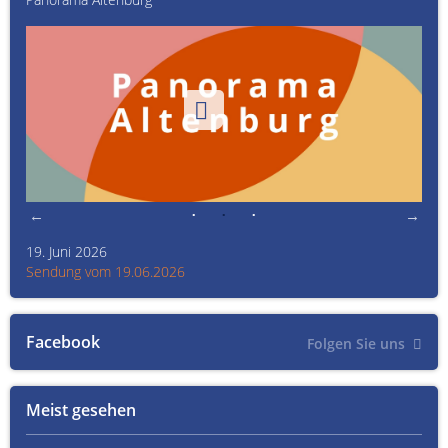
19. Juni 2026
Kult
Sendung vom 19.06.2026
Sen
Facebook
Folgen Sie uns
Meist gesehen