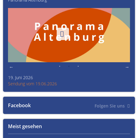
19. Juni 2026
Kult
Sendung vom 19.06.2026
Sen
Facebook
Folgen Sie uns
Meist gesehen