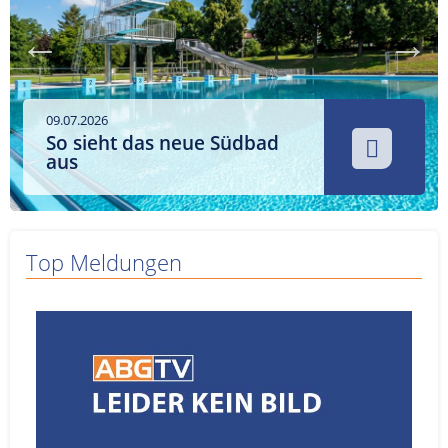
Service
Sender
Werbung
09.07.2026
So sieht das neue Südbad
aus
Top Meldungen