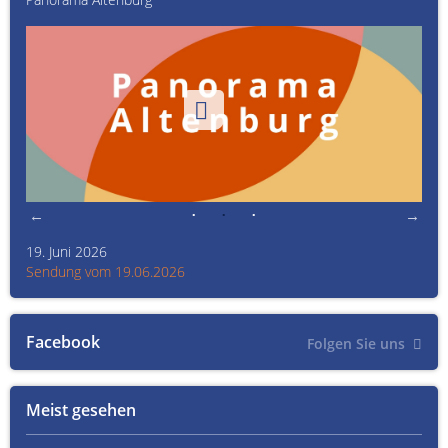
19. Juni 2026
Kult
Sendung vom 19.06.2026
Sen
Facebook
Folgen Sie uns
Meist gesehen