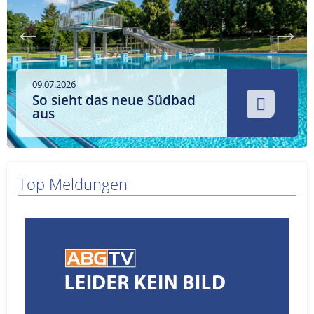
Service
Sender
Werbung
09.07.2026
So sieht das neue Südbad
aus
Top Meldungen