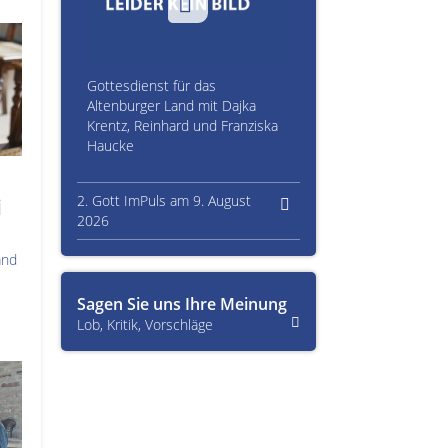
Gottesdienst für das
Altenburger Land mit Dajka
Krentz, Reinhard und Franziska
Haucke
2. Gott ImPuls am 9. August
i
2026
and
Sagen Sie uns Ihre Meinung
Lob, Kritik, Vorschläge