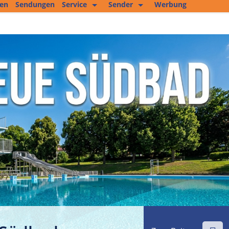
ten
Sendungen
Service
Sender
Werbung
Kopierservice
Empfang
Studio 2
Jobs und mehr
Fitness Tipp
Unser Team
Filmproduktion
Private Kleinanzeigen
Kultur im Altenburger Land
Thüringen.TV