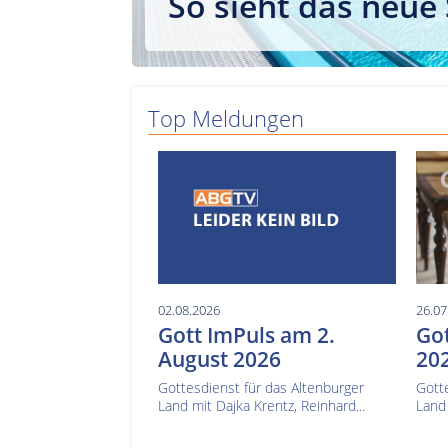
So sieht das neue
Top Meldungen
02.08.2026
26.07
Gott ImPuls am 2.
Got
August 2026
20
Gottesdienst für das Altenburger
Gotte
Land mit Dajka Krentz, Reinhard...
Land 