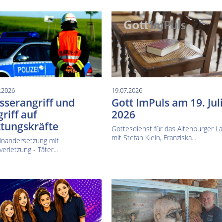
.2026
19.07.2026
serangriff und
Gott ImPuls am 19. Jul
riff auf
2026
tungskräfte
Gottesdienst für das Altenburger L
mit Stefan Klein, Franziska...
inandersetzung mit
verletzung - Täter...