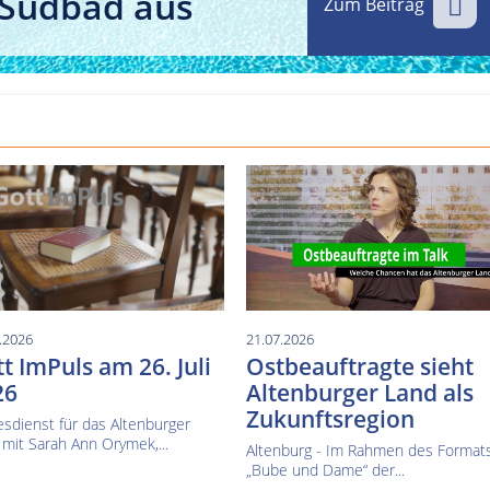
 Südbad aus
Zum Beitrag
Kultur im Altenburger Land
Thüringen.TV
Sendung vom 15.06.2026
Sendung vom 19.06.20
.2026
21.07.2026
t ImPuls am 26. Juli
Ostbeauftragte sieht
26
Altenburger Land als
Zukunftsregion
sdienst für das Altenburger
mit Sarah Ann Orymek,...
Altenburg - Im Rahmen des Format
„Bube und Dame“ der...