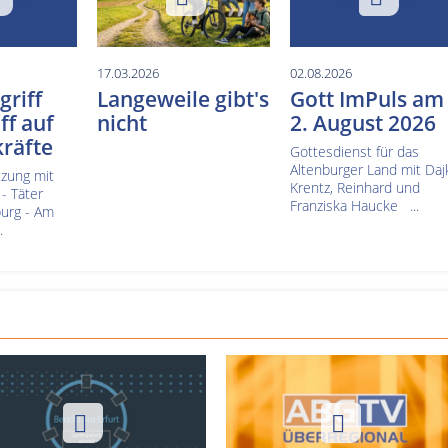
17.03.2026
02.08.2026
riff
Langeweile gibt's
Gott ImPuls am
ff auf
nicht
2. August 2026
räfte
Gottesdienst für das
Altenburger Land mit Daj
zung mit
Krentz, Reinhard und
 - Täter
Franziska Haucke ...
burg - Am
.