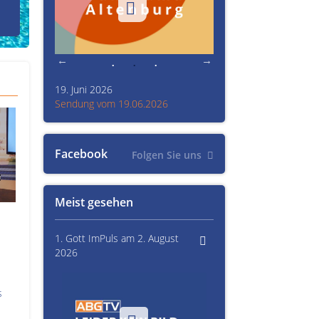
den Prinzenraub
19. Juni 2026
Kultur im Altenburger L
26
Sendung vom 19.06.2026
Sendung vom 15.06.20
Facebook
Folgen Sie uns
Meist gesehen
1. Gott ImPuls am 2. August
2026
s