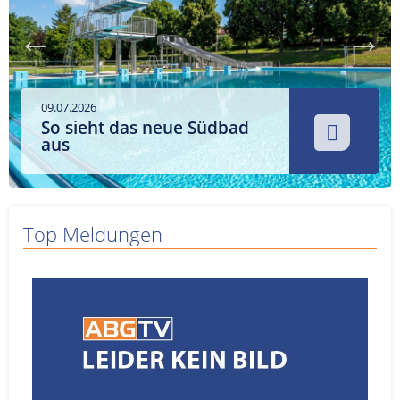
Service
Sender
Werbung
09.07.2026
So sieht das neue Südbad
aus
Top Meldungen