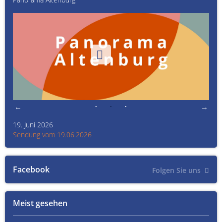
19. Juni 2026
Kult
Sendung vom 19.06.2026
Sen
Facebook
Folgen Sie uns
Meist gesehen