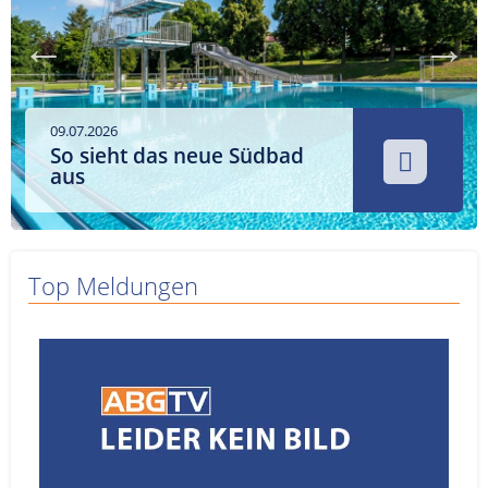
Service
Sender
Werbung
09.07.2026
So sieht das neue Südbad
aus
Top Meldungen