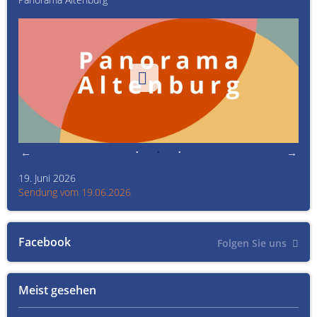
19. Juni 2026
Kult
Sendung vom 19.06.2026
Sen
Facebook
Folgen Sie uns
Meist gesehen