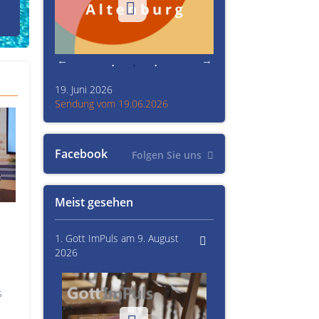
den Prinzenraub
19. Juni 2026
Kultur im Altenburger L
26
Sendung vom 19.06.2026
Sendung vom 15.06.20
Facebook
Folgen Sie uns
Meist gesehen
1. Gott ImPuls am 9. August
2026
s