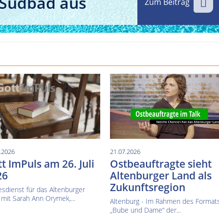
 Südbad aus
Zum Beitrag
Kultur im Altenburger Land
Thüringen.TV
Sendung vom 15.06.2026
Sendung vom 19.06.20
.2026
21.07.2026
t ImPuls am 26. Juli
Ostbeauftragte sieht
26
Altenburger Land als
Zukunftsregion
sdienst für das Altenburger
mit Sarah Ann Orymek,...
Altenburg - Im Rahmen des Format
„Bube und Dame“ der...