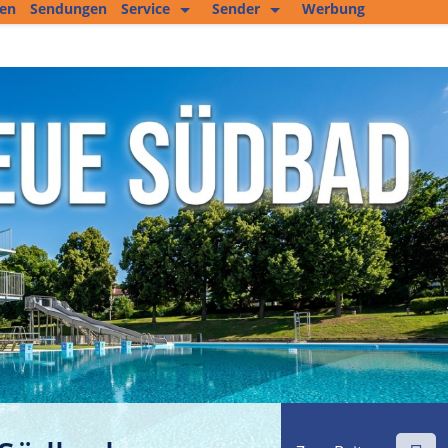
ten
Sendungen
Service
Sender
Werbung
Kopierservice
Empfang
Studio 2
Jobs und mehr
Fitness Tipp
Unser Team
Filmproduktion
Private Kleinanzeigen
Kultur im Altenburger Land
Thüringen.TV