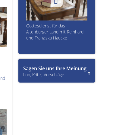
Gottesdienst für das
Altenburger Land mit Reinhard
und Franziska Haucke
i
Sagen Sie uns Ihre Meinung
Lob, Kritik, Vorschläge
and