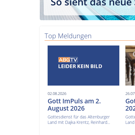
So sieht das neue
Top Meldungen
02.08.2026
26.07
Gott ImPuls am 2.
Got
August 2026
20
Gottesdienst für das Altenburger
Gotte
Land mit Dajka Krentz, Reinhard...
Land 