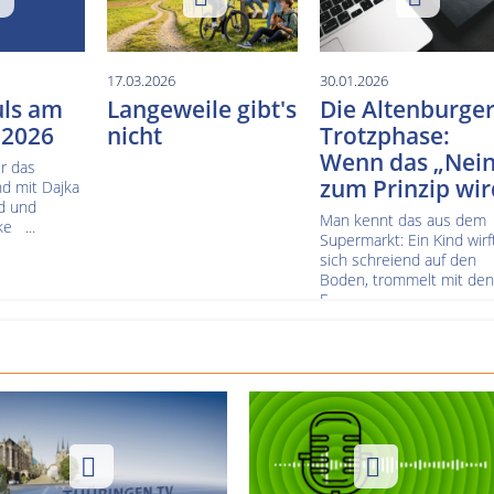
17.03.2026
30.01.2026
uls am
Langeweile gibt's
Die Altenburge
 2026
nicht
Trotzphase:
Wenn das „Nein
r das
zum Prinzip wir
nd mit Dajka
rd und
Man kennt das aus dem
e ...
Supermarkt: Ein Kind wirf
sich schreiend auf den
Boden, trommelt mit den
F...