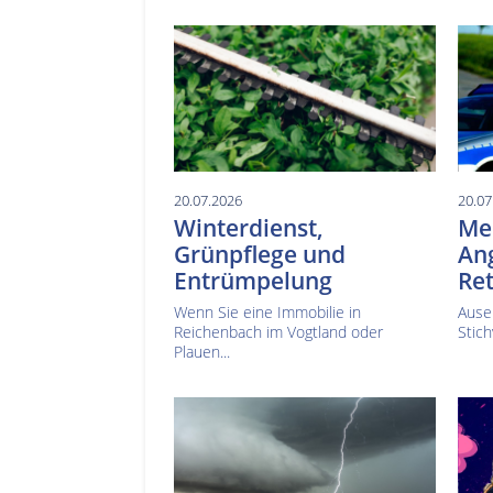
20.07.2026
20.07
Winterdienst,
Mes
Grünpflege und
Ang
Entrümpelung
Ret
Wenn Sie eine Immobilie in
Ause
Reichenbach im Vogtland oder
Stich
Plauen...