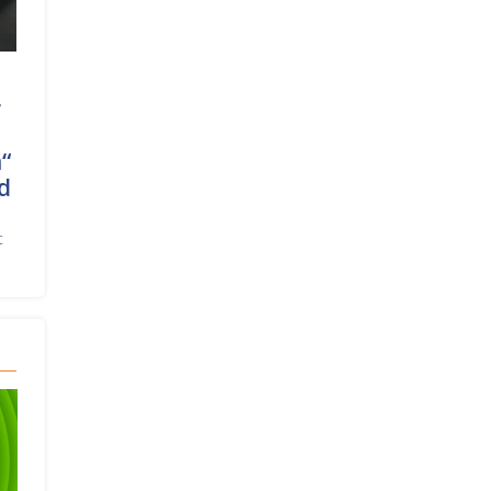
r
“
d
t