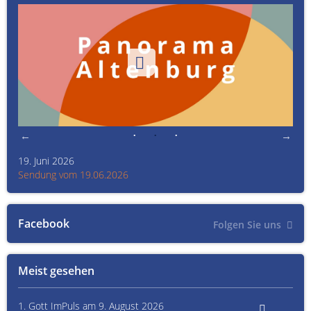
19. Juni 2026
Kult
Sendung vom 19.06.2026
Sen
Facebook
Folgen Sie uns
Meist gesehen
1. Gott ImPuls am 9. August 2026