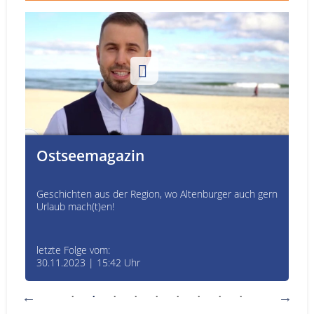
Ostseemagazin
Geschichten aus der Region, wo Altenburger auch gern
Urlaub mach(t)en!
letzte Folge vom:
30.11.2023 | 15:42 Uhr