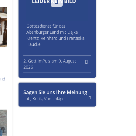
Gottesdienst für das
Altenburger Land mit Dajka
Krentz, Reinhard und Franziska
Haucke
2. Gott ImPuls am 9. August
i
2026
and
Sagen Sie uns Ihre Meinung
Lob, Kritik, Vorschläge