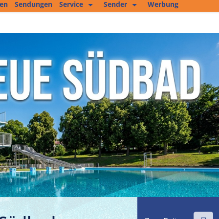
ten
Sendungen
Service
Sender
Werbung
Kopierservice
Empfang
Studio 2
Jobs und mehr
Fitness Tipp
Unser Team
Filmproduktion
Private Kleinanzeigen
Kultur im Altenburger Land
Thüringen.TV