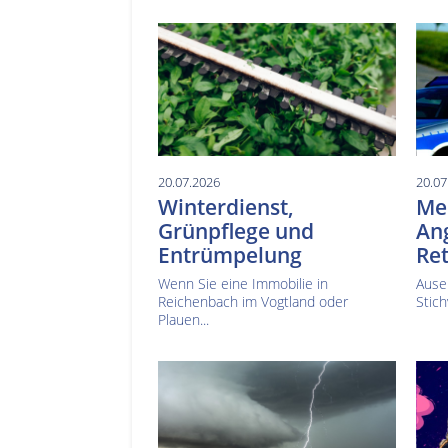
20.07.2026
20.07
Winterdienst,
Mes
Grünpflege und
Ang
Entrümpelung
Ret
Wenn Sie eine Immobilie in
Ause
Reichenbach im Vogtland oder
Stich
Plauen...