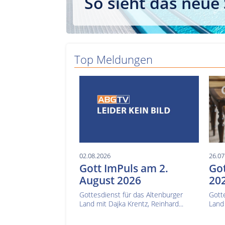
So sieht das neue
Top Meldungen
02.08.2026
26.07
Gott ImPuls am 2.
Got
August 2026
20
Gottesdienst für das Altenburger
Gotte
Land mit Dajka Krentz, Reinhard...
Land 