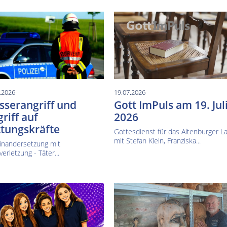
.2026
19.07.2026
serangriff und
Gott ImPuls am 19. Jul
riff auf
2026
tungskräfte
Gottesdienst für das Altenburger L
mit Stefan Klein, Franziska...
inandersetzung mit
verletzung - Täter...