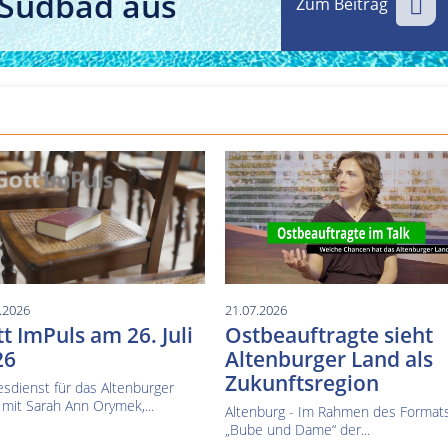
 Südbad aus
Zum Beitrag
Kultur im Altenburger Land
Thüringen.TV
Sendung vom 15.06.2026
Sendung vom 19.06.20
.2026
21.07.2026
t ImPuls am 26. Juli
Ostbeauftragte sieht
26
Altenburger Land als
Zukunftsregion
sdienst für das Altenburger
mit Sarah Ann Orymek,...
Altenburg - Im Rahmen des Format
„Bube und Dame“ der...