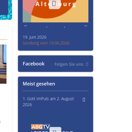
den Prinzenraub
19. Juni 2026
Kultur im Altenburger L
26
Sendung vom 19.06.2026
Sendung vom 15.06.20
Facebook
Folgen Sie uns
Meist gesehen
1. Gott ImPuls am 2. August
2026
s