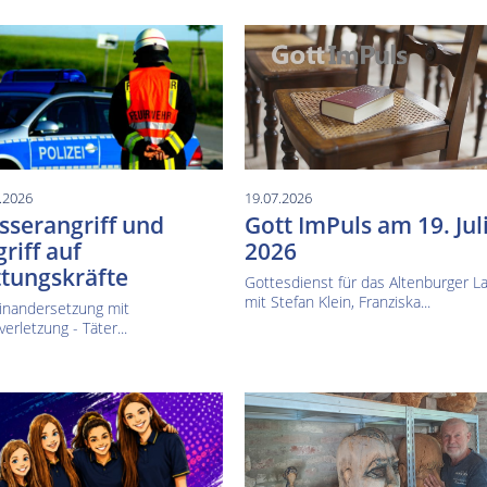
.2026
19.07.2026
serangriff und
Gott ImPuls am 19. Jul
riff auf
2026
tungskräfte
Gottesdienst für das Altenburger L
mit Stefan Klein, Franziska...
inandersetzung mit
verletzung - Täter...