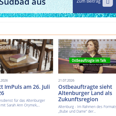
 Südbad aus
Zum Beitrag
Kultur im Altenburger Land
Thüringen.TV
Sendung vom 15.06.2026
Sendung vom 19.06.20
.2026
21.07.2026
t ImPuls am 26. Juli
Ostbeauftragte sieht
26
Altenburger Land als
Zukunftsregion
sdienst für das Altenburger
mit Sarah Ann Orymek,...
Altenburg - Im Rahmen des Format
„Bube und Dame“ der...