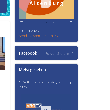
den Prinzenraub
19. Juni 2026
Kultur im Altenburger L
26
Sendung vom 19.06.2026
Sendung vom 15.06.20
Facebook
Folgen Sie uns
Meist gesehen
1. Gott ImPuls am 2. August
2026
s