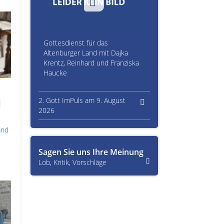
Gottesdienst für das
Altenburger Land mit Dajka
Krentz, Reinhard und Franziska
Haucke
2. Gott ImPuls am 9. August
i
2026
and
Sagen Sie uns Ihre Meinung
Lob, Kritik, Vorschläge