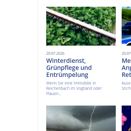
20.07.2026
20.07
Winterdienst,
Mes
Grünpflege und
Ang
Entrümpelung
Ret
Wenn Sie eine Immobilie in
Ause
Reichenbach im Vogtland oder
Stich
Plauen...