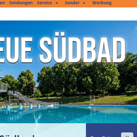
ten
Sendungen
Service
Sender
Werbung
Kopierservice
Empfang
Studio 2
Jobs und mehr
Fitness Tipp
Unser Team
Filmproduktion
Private Kleinanzeigen
Kultur im Altenburger Land
Thüringen.TV