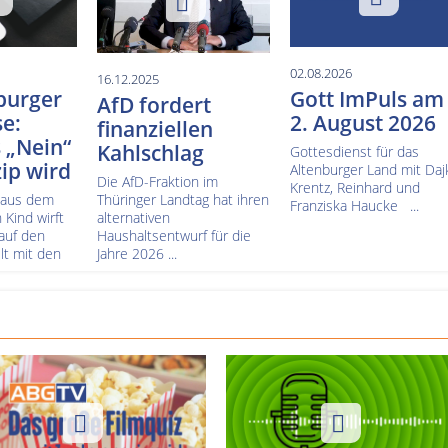
02.08.2026
16.12.2025
burger
Gott ImPuls am
AfD fordert
e:
2. August 2026
finanziellen
 „Nein“
Kahlschlag
Gottesdienst für das
ip wird
Altenburger Land mit Daj
Die AfD-Fraktion im
Krentz, Reinhard und
 aus dem
Thüringer Landtag hat ihren
Franziska Haucke ...
 Kind wirft
alternativen
 auf den
Haushaltsentwurf für die
t mit den
Jahre 2026 ...