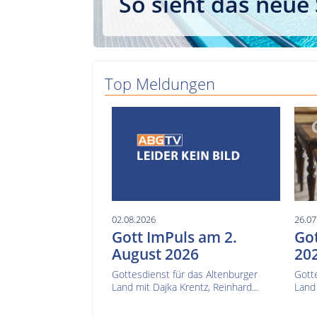
So sieht das neue
Top Meldungen
02.08.2026
26.07
Gott ImPuls am 2.
Got
August 2026
20
Gottesdienst für das Altenburger
Gotte
Land mit Dajka Krentz, Reinhard...
Land 