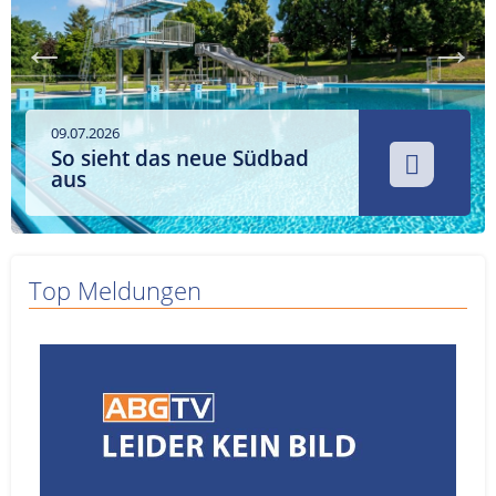
Service
Sender
Werbung
09.07.2026
So sieht das neue Südbad
aus
Top Meldungen