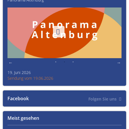
19. Juni 2026
Kult
Sendung vom 19.06.2026
Sen
Facebook
Folgen Sie uns
Meist gesehen