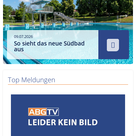
Service
Sender
Werbung
09.07.2026
So sieht das neue Südbad
aus
Top Meldungen