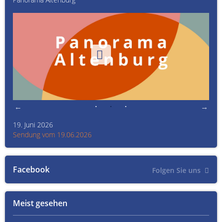
19. Juni 2026
Kult
Sendung vom 19.06.2026
Sen
Facebook
Folgen Sie uns
Meist gesehen