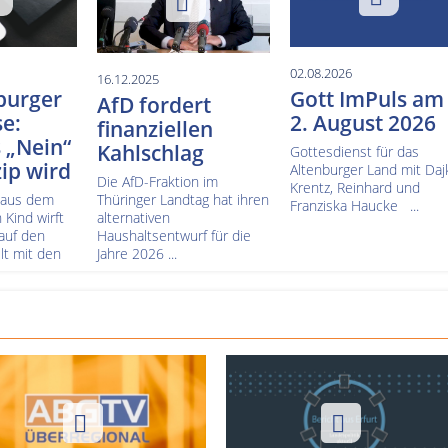
02.08.2026
16.12.2025
burger
Gott ImPuls am
AfD fordert
e:
2. August 2026
finanziellen
 „Nein“
Kahlschlag
Gottesdienst für das
ip wird
Altenburger Land mit Daj
Die AfD-Fraktion im
Krentz, Reinhard und
 aus dem
Thüringer Landtag hat ihren
Franziska Haucke ...
 Kind wirft
alternativen
 auf den
Haushaltsentwurf für die
t mit den
Jahre 2026 ...