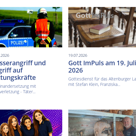
.2026
19.07.2026
serangriff und
Gott ImPuls am 19. Jul
riff auf
2026
tungskräfte
Gottesdienst für das Altenburger L
mit Stefan Klein, Franziska...
inandersetzung mit
verletzung - Täter...