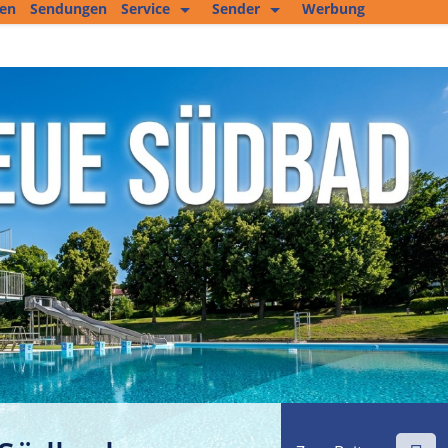
ten
Sendungen
Service
Sender
Werbung
Kopierservice
Empfang
Studio 2
Jobs und mehr
Fitness Tipp
Unser Team
Filmproduktion
Private Kleinanzeigen
Kultur im Altenburger Land
Thüringen.TV