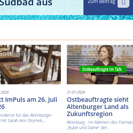
 Südbad aus
Zum Beitrag
Kultur im Altenburger Land
Thüringen.TV
Sendung vom 15.06.2026
Sendung vom 19.06.20
.2026
21.07.2026
t ImPuls am 26. Juli
Ostbeauftragte sieht
26
Altenburger Land als
Zukunftsregion
sdienst für das Altenburger
mit Sarah Ann Orymek,...
Altenburg - Im Rahmen des Format
„Bube und Dame“ der...