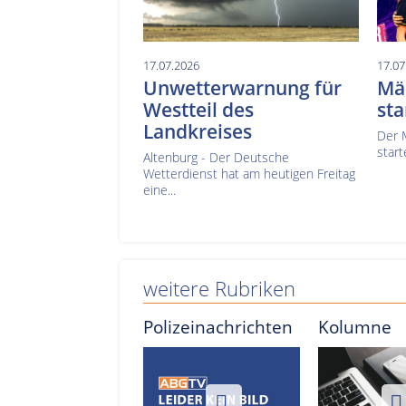
17.07.2026
17.07
Unwetterwarnung für
Mä
Westteil des
sta
Landkreises
Der 
start
Altenburg - Der Deutsche
Wetterdienst hat am heutigen Freitag
eine...
weitere Rubriken
Polizeinachrichten
Kolumne