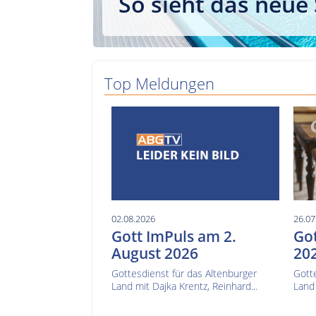
So sieht das neue
Top Meldungen
02.08.2026
26.07
Gott ImPuls am 2.
Got
August 2026
20
Gottesdienst für das Altenburger
Gotte
Land mit Dajka Krentz, Reinhard...
Land 