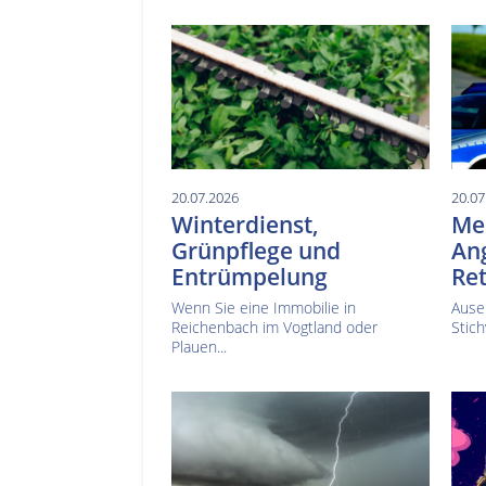
20.07.2026
20.07
Winterdienst,
Mes
Grünpflege und
Ang
Entrümpelung
Ret
Wenn Sie eine Immobilie in
Ause
Reichenbach im Vogtland oder
Stich
Plauen...