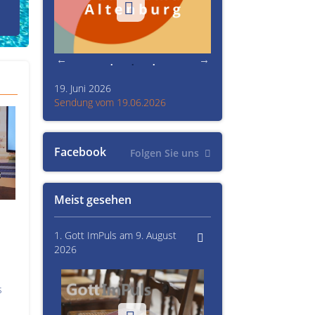
den Prinzenraub
19. Juni 2026
Kultur im Altenburger L
26
Sendung vom 19.06.2026
Sendung vom 15.06.20
Facebook
Folgen Sie uns
Meist gesehen
1. Gott ImPuls am 9. August
2026
s