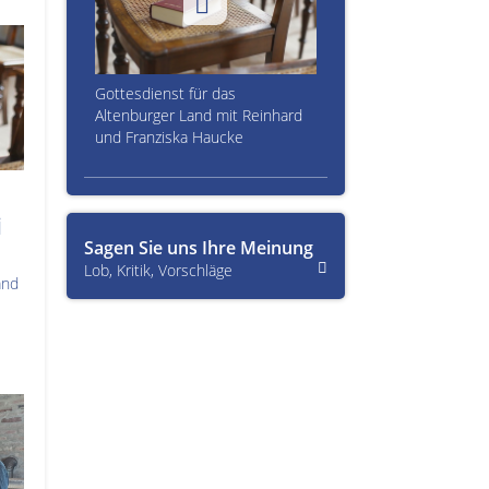
Gottesdienst für das
Altenburger Land mit Reinhard
und Franziska Haucke
i
Sagen Sie uns Ihre Meinung
Lob, Kritik, Vorschläge
and