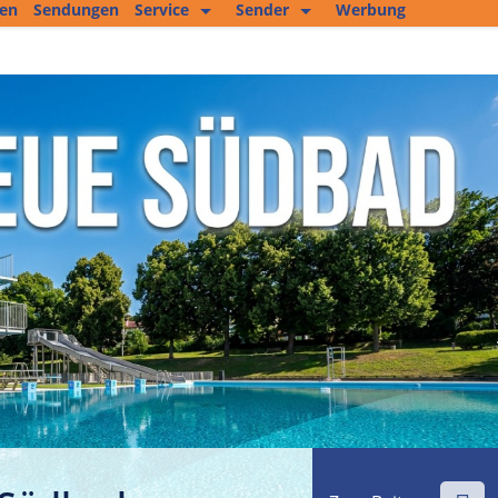
ten
Sendungen
Service
Sender
Werbung
Kopierservice
Empfang
Studio 2
Jobs und mehr
Fitness Tipp
Unser Team
Filmproduktion
Private Kleinanzeigen
Kultur im Altenburger Land
Thüringen.TV