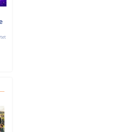
e
rtet