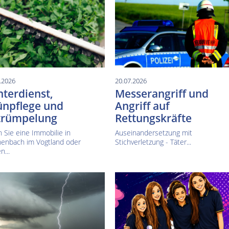
.2026
20.07.2026
terdienst,
Messerangriff und
ünpflege und
Angriff auf
trümpelung
Rettungskräfte
 Sie eine Immobilie in
Auseinandersetzung mit
henbach im Vogtland oder
Stichverletzung - Täter...
n...