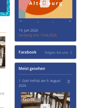
den Prinzenraub
19. Juni 2026
Kultur im Altenburger L
26
Sendung vom 19.06.2026
Sendung vom 15.06.20
Facebook
Folgen Sie uns
Meist gesehen
i
1. Gott ImPuls am 9. August
2026
and