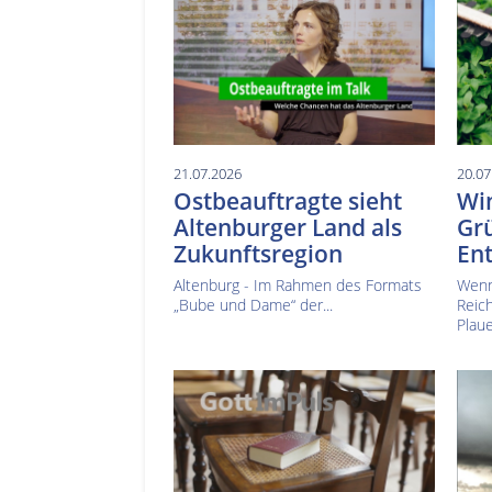
21.07.2026
20.07
Ostbeauftragte sieht
Win
Altenburger Land als
Gr
Zukunftsregion
En
Altenburg - Im Rahmen des Formats
Wenn
„Bube und Dame“ der...
Reic
Plaue