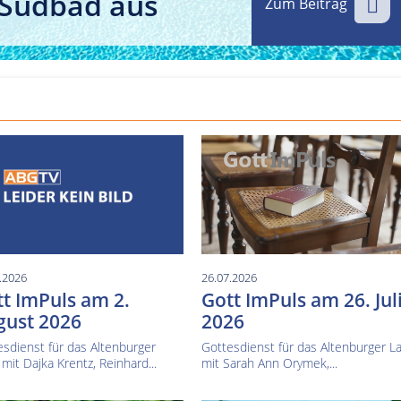
 Südbad aus
Zum Beitrag
Kultur im Altenburger Land
Thüringen.TV
Sendung vom 15.06.2026
Sendung vom 19.06.20
.2026
26.07.2026
t ImPuls am 2.
Gott ImPuls am 26. Jul
gust 2026
2026
sdienst für das Altenburger
Gottesdienst für das Altenburger L
mit Dajka Krentz, Reinhard...
mit Sarah Ann Orymek,...